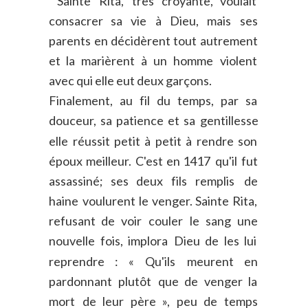
Sainte
Rita,
très
croyante,
voulait 
consacrer
sa
vie
à
Dieu,
mais
ses 
parents
en
décidèrent
tout
autrement 
et
la
marièrent
à
un
homme
violent 
avec qui elle eut deux garçons.
Finalement,
au
fil
du
temps,
par
sa 
douceur,
sa
patience
et
sa
gentillesse 
elle
réussit
petit
à
petit
à
rendre
son 
époux
meilleur.
C'est
en
1417
qu'il
fut 
assassiné;
ses
deux
fils
remplis
de 
haine
voulurent
le
venger.
Sainte
Rita, 
refusant
de
voir
couler
le
sang
une 
nouvelle
fois,
implora
Dieu
de
les
lui 
reprendre
:
«
Qu'ils
meurent
en 
pardonnant
plutôt
que
de
venger
la 
mort
de
leur
père
»,
peu
de
temps 