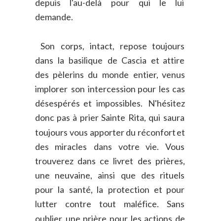
depuis
l'au-delà
pour
qui
le
lui 
demande.
Son
corps,
intact,
repose
toujours 
dans
la
basilique
de
Cascia
et
attire 
des
pèlerins
du
monde
entier,
venus 
implorer
son
intercession
pour
les
cas 
désespérés
et
impossibles.
N'hésitez 
donc
pas
à
prier
Sainte
Rita,
qui
saura 
toujours
vous
apporter
du
réconfort
et 
des
miracles
dans
votre
vie.
Vous 
trouverez
dans
ce
livret
des
prières, 
une
neuvaine,
ainsi
que
des
rituels 
pour
la
santé,
la
protection
et
pour 
lutter
contre
tout
maléfice.
Sans 
oublier
une
prière
pour
les
actions
de 