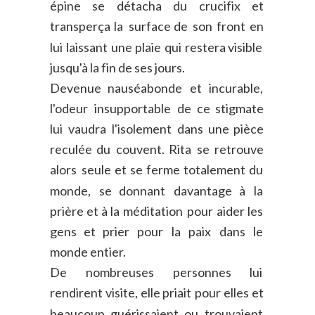
épine
se
détacha
du
crucifix
et 
transperça
la
surface
de
son
front
en 
lui
laissant
une
plaie
qui
restera
visible 
jusqu'à la fin de ses jours.
Devenue
nauséabonde
et
incurable, 
l'odeur
insupportable
de
ce
stigmate 
lui
vaudra
l'isolement
dans
une
pièce 
reculée
du
couvent.
Rita
se
retrouve 
alors
seule
et
se
ferme
totalement
du 
monde,
se
donnant
davantage
à
la 
prière
et
à
la
méditation
pour
aider
les 
gens
et
prier
pour
la
paix
dans
le 
monde entier.
De
nombreuses
personnes
lui 
rendirent
visite,
elle
priait
pour
elles
et 
beaucoup
guérissaient
ou
trouvaient 