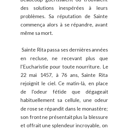
des
solutions
inespérées
à
leurs 
problèmes.
Sa
réputation
de
Sainte 
commença
alors
à
se
répandre,
avant 
même sa mort.
Sainte
Rita
passa
ses
dernières
années 
en
recluse,
ne
recevant
plus
que 
l'Eucharistie
pour
toute
nourriture.
Le 
22
mai
1457,
à
76
ans,
Sainte
Rita 
rejoignit
le
ciel.
Ce
matin-là,
en
place 
de
l'odeur
fétide
que
dégageait 
habituellement
sa
cellule,
une
odeur 
de
rose
se
répandit
dans
le
monastère; 
son
front
ne
présentait
plus
la
blessure 
et
offrait
une
splendeur
incroyable,
on 