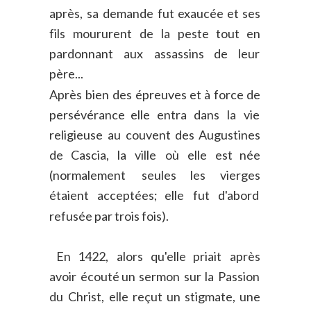
après,
sa
demande
fut
exaucée
et
ses 
fils
moururent
de
la
peste
tout
en 
pardonnant
aux
assassins
de
leur 
père...
Après
bien
des
épreuves
et
à
force
de 
persévérance
elle
entra
dans
la
vie 
religieuse
au
couvent
des
Augustines 
de
Cascia,
la
ville
où
elle
est
née 
(normalement
seules
les
vierges 
étaient
acceptées;
elle
fut
d'abord 
refusée par trois fois).
En
1422,
alors
qu'elle
priait
après 
avoir
écouté
un
sermon
sur
la
Passion 
du
Christ,
elle
reçut
un
stigmate,
une 