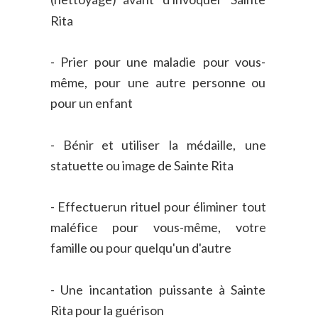
Rita
-
Prier
pour
une
maladie
pour
vous-
même,
pour
une
autre
personne
ou 
pour un enfant
-
Bénir
et
utiliser
la
médaille,
une 
statuette ou image de Sainte Rita
-
Effectuer
un
rituel
pour
éliminer
tout 
maléfice
pour
vous-même,
votre 
famille ou pour quelqu'un d'autre
-
Une
incantation
puissante
à
Sainte 
Rita pour la guérison