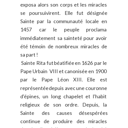
exposa
alors
son
corps
et
les
miracles 
se
poursuivirent.
Elle
fut
désignée 
Sainte
par
la
communauté
locale
en 
1457
car
le
peuple
proclama 
immédiatement
sa
sainteté
pour
avoir 
été
témoin
de
nombreux
miracles
de 
sa part !
Sainte
Rita
fut
béatifiée
en
1626
par
le 
Pape
Urbain
VIII
et
canonisée
en
1900 
par
le
Pape
Léon
XIII.
Elle
est 
représentée
depuis
avec
une
couronne 
d'épines,
un
long
chapelet
et
l'habit 
religieux
de
son
ordre.
Depuis,
la 
Sainte
des
causes
désespérées 
continue
de
produire
des
miracles 