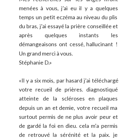
menées
à
vous,
j’ai
eu
il
y
a
quelques 
temps
un
petit
eczéma
au
niveau
du
plis 
du
bras,
j’ai
essayé
la
prière
conseillée
et 
après
quelques
instants
les 
démangeaisons
ont
cessé,
hallucinant
! 
Un grand merci à vous.
Stéphanie D.»
«Il
y
a
six
mois,
par
hasard
j’ai
téléchargé 
votre
recueil
de
prières.
diagnostiqué 
atteinte
de
la
scléroses
en
plaques 
depuis
un
an
et
demie,
votre
recueil
ma 
surtout
permis
de
ne
plus
avoir
peur
et 
de
gardé
la
foi
en
dieu.
cela
m’a
permis 
de
retrouvé
la
sérénité
et
la
paix.
je 