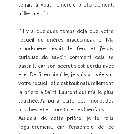
tenais
à
vous
remercié
profondément. 
milles merci.»
‘’Il
y
a
quelques
temps
déjà
que
votre 
recueil
de
prières
m'accompagne.
Ma 
grand-mère
levait
le
feu,
et
j'étais 
curieuse
de
savoir
comment
cela
se 
passait,
car
son
secret
s'est
perdu
avec 
elle.
De
fil
en
aiguille,
je
suis
arrivée
sur 
votre
recueil,
et
c'est
tout
naturellement 
la
prière
à
Saint
Laurent
qui
m'a
le
plus 
touchée.
J'ai
pu
la
réciter
pour
moi
et
des 
proches, et en constater les bienfaits.
Au-delà
de
cette
prière,
je
le
relis 
régulièrement,
car
l'ensemble
de
ce 