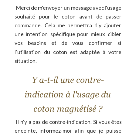
Merci
de
m'envoyer
un
message
avec
l'usage 
souhaité
pour
le
coton
avant
de
passer 
commande.
Cela
me
permettra
d'y
ajouter 
une
intention
spécifique
pour
mieux
cibler 
vos
besoins
et
de
vous
confirmer
si 
l’utilisation
du
coton
est
adaptée
à
votre 
situation.
Y a-t-il une contre-
indication à l'usage du 
coton magnétisé ?
Il
n'y
a
pas
de
contre-indication.
Si
vous
êtes 
enceinte,
informez-moi
afin
que
je
puisse 