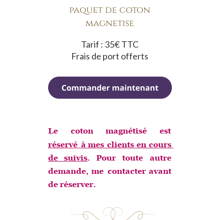
paquet de coton 
magnétisé
Tarif : 35€ TTC
Frais de port offerts
Le
coton
magnétisé
est 
réservé  
à  
mes  
clients  
en  
cours 
de    
suivis
.
Pour
toute
autre 
demande,
me
contacter
avant 
de réserver.