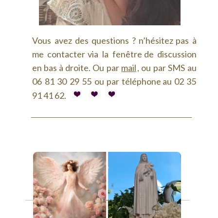
Vous
avez
des
questions
?
n’hésitez
pas
à 
me
contacter
via
la
fenêtre
de
discussion 
en
bas
à
droite.
Ou
par
mail
,
ou
par
SMS
au 
06
81
30
29
55
ou
par
téléphone
au
02
35 
91 41 62.