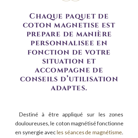
Chaque paquet de 
coton magnétisé est 
préparé de manière 
personnalisée en 
fonction de votre 
situation et 
accompagné de 
conseils d’utilisation 
adaptés.
Destiné
à
être
appliqué
sur
les
zones 
douloureuses,
le
coton
magnétisé
fonctionne 
en
synergie
avec
les
séances
de
magnétisme
. 