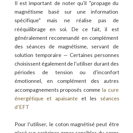
Il
est
important
de
noter
qu'il
"propage
du 
magnétisme
basé
sur
une
information 
spécifique"
mais
ne
réalise
pas
de 
rééquilibrage
en
soi.
De
ce
fait,
il
est 
généralement
recommandé
en
complément 
des
séances
de
magnétisme,
servant
de 
solution
temporaire
—
Certaines
personnes 
choisissent
également
de
l’utiliser
durant
des 
périodes
de
tension
ou
d’inconfort 
émotionnel,
en
complément
des
autres 
accompagnements
proposés
comme
la
cure 
énergétique
et
apaisante
et
les
séances 
d’EFT
Pour
l’utiliser,
le
coton
magnétisé
peut
être 
placé
sur
certaines
zones
sensibles
du
corps 