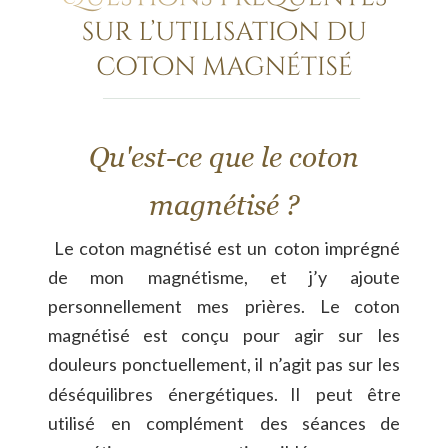
Qu'est-ce que le coton 
magnétisé ?
Le
coton
magnétisé
est
un
coton
imprégné 
de
mon
magnétisme,
et
j’y
ajoute 
personnellement
mes
prières.
Le
coton 
magnétisé
est
conçu
pour
agir
sur
les 
douleurs
ponctuellement,
il
n’agit
pas
sur
les 
déséquilibres
énergétiques.
Il
peut
être 
utilisé
en
complément
des
séances
de 