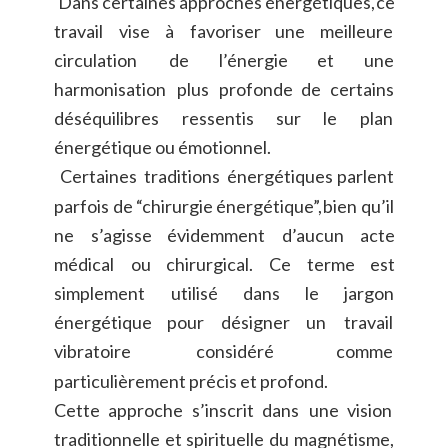
Dans
certaines
approches
énergétiques,
ce 
travail
vise
à
favoriser
une
meilleure 
circulation
de
l’énergie
et
une 
harmonisation
plus
profonde
de
certains 
déséquilibres
ressentis
sur
le
plan 
énergétique ou émotionnel.
Certaines
traditions
énergétiques
parlent 
parfois
de
“chirurgie
énergétique”,
bien
qu’il 
ne
s’agisse
évidemment
d’aucun
acte 
médical
ou
chirurgical.
Ce
terme
est 
simplement
utilisé
dans
le
jargon 
énergétique
pour
désigner
un
travail 
vibratoire
considéré
comme 
particulièrement précis et profond.
Cette
approche
s’inscrit
dans
une
vision 
traditionnelle
et
spirituelle
du
magnétisme, 