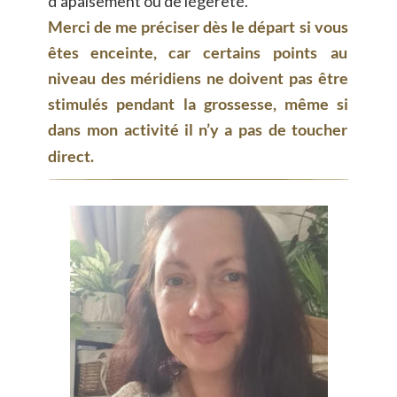
d’apaisement ou de légèreté.
Merci
de
me
préciser
dès
le
départ
si
vous 
êtes
enceinte,
car
certains
points
au 
niveau
des
méridiens
ne
doivent
pas
être 
stimulés
pendant
la
grossesse,
même
si 
dans
mon
activité
il
n’y
a
pas
de
toucher 
direct.