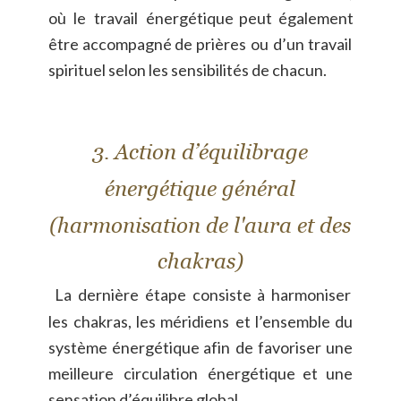
où
le
travail
énergétique
peut
également 
être
accompagné
de
prières
ou
d’un
travail 
spirituel selon les sensibilités de chacun.
3. Action d’équilibrage 
énergétique général 
(harmonisation de l'aura et des 
chakras)  
La
dernière
étape
consiste
à
harmoniser 
les
chakras,
les
méridiens
et
l’ensemble
du 
système
énergétique
afin
de
favoriser
une 
meilleure
circulation
énergétique
et
une 
sensation d’équilibre global.