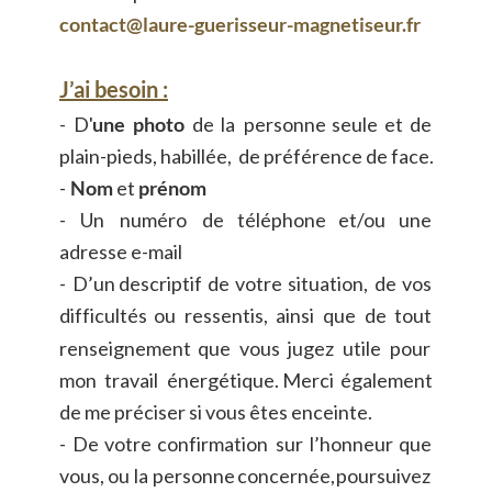
contact@laure-guerisseur-magnetiseur.fr
J’ai besoin :
-
D'
une
photo
de
la
personne
seule
et
de 
plain-pieds, habillée, 
de préférence de face.
- 
Nom
 et 
prénom
-
Un
numéro
de
téléphone
et/ou
une 
adresse e-mail
-
D’un
descriptif
de
votre
situation,
de
vos 
difficultés
ou
ressentis,
ainsi
que
de
tout 
renseignement
que
vous
jugez
utile
pour 
mon
travail
énergétique.
Merci
également 
de me préciser si vous êtes enceinte.
-
De
votre
confirmation
sur
l’honneur
que 
vous,
ou
la
personne
concernée,
poursuivez 