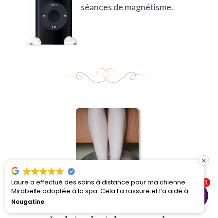
séances de magnétisme.
ma chienne
Laure est très professionnelle, très disponible et 
1
 l’a aidé à
merci pour les soins prodigués à mon chien . un grand
n sa nouvelle
merci
Caroline K