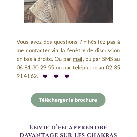
Vous
avez
des
questions
?
n’hésitez
pas
à 
me
contacter
via
la
fenêtre
de
discussion 
en
bas
à
droite.
Ou
par
mail
,
ou
par
SMS
au 
06
81
30
29
55
ou
par
téléphone
au
02
35 
91 41 62.
Envie d’en apprendre 
davantage sur les chakras 