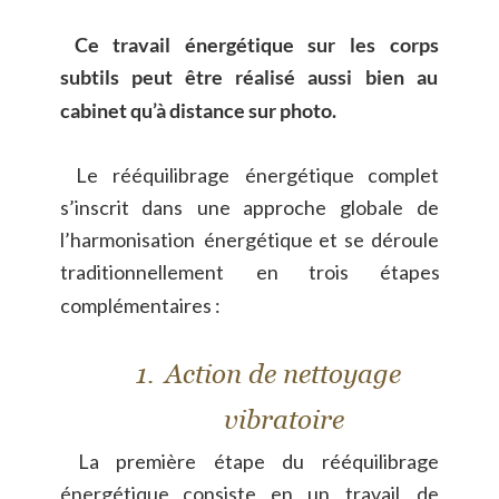
Ce
travail
énergétique
sur
les
corps 
subtils
peut
être
réalisé
aussi
bien
au 
cabinet qu’à distance sur photo.
Le
rééquilibrage
énergétique
complet 
s’inscrit
dans
une
approche
globale
de 
l’harmonisation
énergétique
et
se
déroule 
traditionnellement
en
trois
étapes 
complémentaires :
1.
Action de nettoyage 
vibratoire
La
première
étape
du
rééquilibrage 
énergétique
consiste
en
un
travail
de 