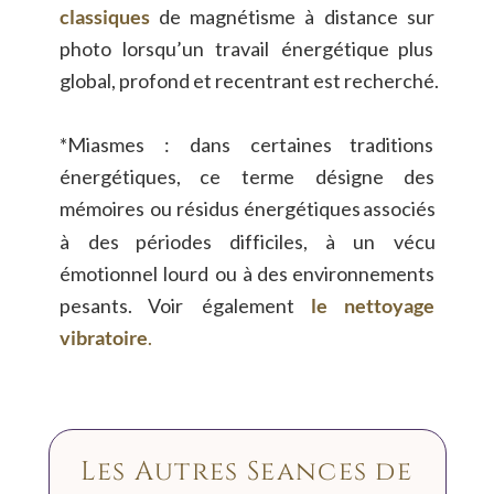
classiques
de
magnétisme
à
distance
sur 
photo
lorsqu’un
travail
énergétique
plus 
global, profond et recentrant est recherché.
*Miasmes
:
dans
certaines
traditions 
énergétiques,
ce
terme
désigne
des 
mémoires
ou
résidus
énergétiques
associés 
à
des
périodes
difficiles,
à
un
vécu 
émotionnel
lourd
ou
à
des
environnements 
pesants.
Voir
également
le
nettoyage 
vibratoire
.
Les Autres Séances de 