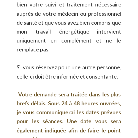
bien
votre
suivi
et
traitement
nécessaire 
auprès
de
votre
médecin
ou
professionnel 
de
santé
et
que
vous
avez
bien
compris
que 
mon
travail
énergétique
intervient 
uniquement
en
complément
et
ne
le 
remplace pas.
Si
vous
réservez
pour
une
autre
personne, 
celle-ci doit être informée et consentante.
Votre
demande
sera
traitée
dans
les
plus 
brefs
délais.
Sous
24
à
48
heures
ouvrées, 
je
vous
communiquerai
les
dates
prévues 
pour
les
séances.
Une
date
vous
sera 
également
indiquée
afin
de
faire
le
point 