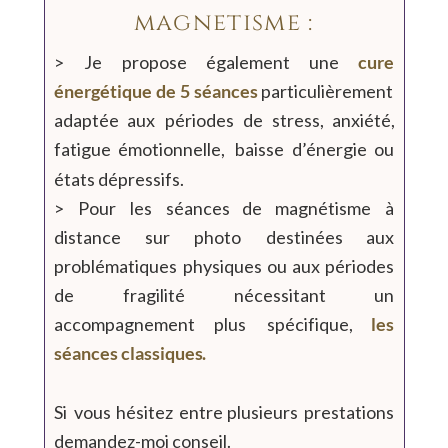
magnétisme :
>
Je
propose
également
une
cure 
énergétique
de
5
séances
particulièrement 
adaptée
aux
périodes
de
stress,
anxiété, 
fatigue
émotionnelle,
baisse
d’énergie
ou 
états dépressifs.
>
Pour
les
séances
de
magnétisme
à 
distance
sur
photo
destinées
aux 
problématiques
physiques
ou
aux
périodes 
de
fragilité
nécessitant
un 
accompagnement
plus
spécifique,
les 
séances classiques
.
Si
vous
hésitez
entre
plusieurs
prestations 
demandez-moi conseil.