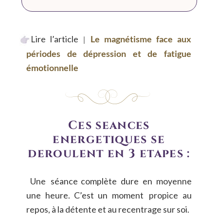
Lire
l’article
Le
magnétisme
face
aux 
|
périodes
de
dépression
et
de
fatigue 
émotionnelle
Ces séances 
énergétiques se 
déroulent en 3 étapes :
Une
séance
complète
dure
en
moyenne 
une
heure.
C’est
un
moment
propice
au 
repos, à la détente et au recentrage sur soi.