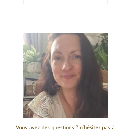
Vous
Vous
avez
avez
des
des
questions
questions
?
?
n’hésitez
n’hésitez
pas
pas
à 
à 