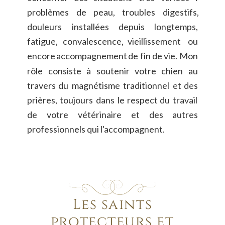
problèmes
de
peau,
troubles
digestifs, 
douleurs
installées
depuis
longtemps, 
fatigue,
convalescence,
vieillissement
ou 
encore
accompagnement
de
fin
de
vie.
Mon 
rôle
consiste
à
soutenir
votre
chien
au 
travers
du
magnétisme
traditionnel
et
des 
prières,
toujours
dans
le
respect
du
travail 
de
votre
vétérinaire
et
des
autres 
professionnels qui l'accompagnent.
Les saints 
protecteurs et 