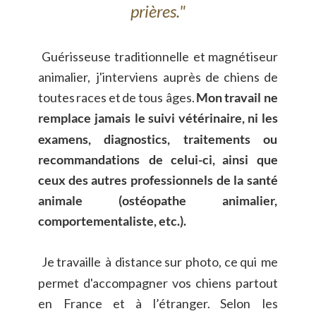
prières."
Guérisseuse
traditionnelle
et
magnétiseur 
animalier,
j'interviens
auprès
de
chiens
de 
toutes
races
et
de
tous
âges.
Mon
travail
ne 
remplace
jamais
le
suivi
vétérinaire,
ni
les 
examens,
diagnostics,
traitements
ou 
recommandations
de
celui-ci,
ainsi
que 
ceux
des
autres
professionnels
de
la
santé 
animale
(ostéopathe
animalier, 
comportementaliste, etc.).
Je
travaille
à
distance
sur
photo,
ce
qui
me 
permet
d'accompagner
vos
chiens
partout 
en
France
et
à
l’étranger.
Selon
les 