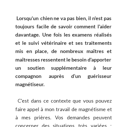
Lorsqu'un
chien
ne
va
pas
bien,
il
n'est
pas 
toujours
facile
de
savoir
comment
l'aider 
davantage.
Une
fois
les
examens
réalisés 
et
le
suivi
vétérinaire
et
ses
traitements 
mis
en
place,
de
nombreux
maîtres
et 
maîtresses
ressentent
le
besoin
d'apporter 
un
soutien
supplémentaire
à
leur 
compagnon
auprès
d’un
guérisseur 
magnétiseur.
C'est
dans
ce
contexte
que
vous
pouvez 
faire
appel
à
mon
travail
de
magnétisme
et 
à
mes
prières.
Vos
demandes
peuvent 
concerner
des
situations
très
variées
: 