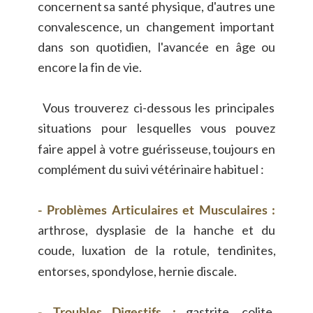
concernent
sa
santé
physique,
d'autres
une 
convalescence,
un
changement
important 
dans
son
quotidien,
l'avancée
en
âge
ou 
encore la fin de vie.
Vous
trouverez
ci-dessous
les
principales 
situations
pour
lesquelles
vous
pouvez 
faire
appel
à
votre
guérisseuse,
toujours
en 
complément du suivi vétérinaire habituel :
-
Problèmes
Articulaires
et
Musculaires
: 
arthrose,
dysplasie
de
la
hanche
et
du 
coude,
luxation
de
la
rotule,
tendinites, 
entorses, spondylose, hernie discale.
-
Troubles
Digestifs
:
gastrite,
colite, 