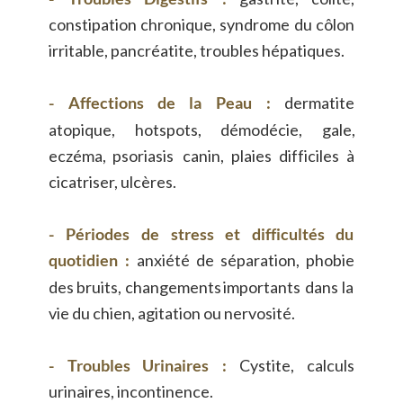
constipation
chronique,
syndrome
du
côlon 
irritable, pancréatite, troubles hépatiques.
-
Affections
de
la
Peau
:
dermatite 
atopique,
hotspots,
démodécie,
gale, 
eczéma,
psoriasis
canin,
plaies
difficiles
à 
cicatriser, ulcères.
-
Périodes
de
stress
et
difficultés
du 
quotidien
:
anxiété
de
séparation,
phobie 
des
bruits,
changements
importants
dans
la 
vie du chien, agitation ou nervosité.
-
Troubles
Urinaires
:
Cystite,
calculs 
urinaires, incontinence.