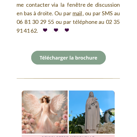
me
me
contacter
contacter
via
via
la
la
fenêtre
fenêtre
de
de
discussion 
discussion 
en
en
bas
bas
à
à
droite.
droite.
Ou
Ou
par
par
mail
mail
,
,
ou
ou
par
par
SMS
SMS
au 
au 
06
06
81
81
30
30
29
29
55
55
ou
ou
par
par
téléphone
téléphone
au
au
02
02
35 
35 
91 41 62.
91 41 62.