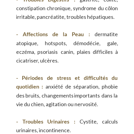
constipation
chronique,
syndrome
du
côlon 
irritable, pancréatite, troubles hépatiques.
-
Affections
de
la
Peau
:
dermatite 
atopique,
hotspots,
démodécie,
gale, 
eczéma,
psoriasis
canin,
plaies
difficiles
à 
cicatriser, ulcères.
-
Périodes
de
stress
et
difficultés
du 
quotidien
:
anxiété
de
séparation,
phobie 
des
bruits,
changements
importants
dans
la 
vie du chien, agitation ou nervosité.
-
Troubles
Urinaires
:
Cystite,
calculs 
urinaires, incontinence.