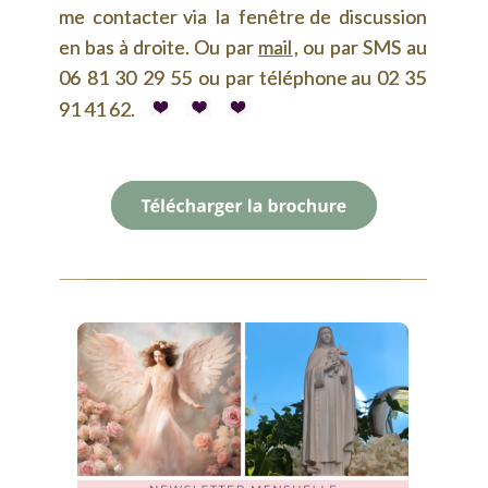
me
me
contacter
contacter
via
via
la
la
fenêtre
fenêtre
de
de
discussion 
discussion 
en
en
bas
bas
à
à
droite.
droite.
Ou
Ou
par
par
mail
mail
,
,
ou
ou
par
par
SMS
SMS
au 
au 
06
06
81
81
30
30
29
29
55
55
ou
ou
par
par
téléphone
téléphone
au
au
02
02
35 
35 
91 41 62.
91 41 62.