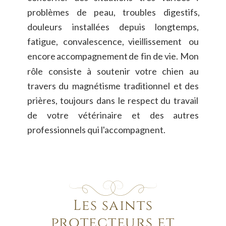
problèmes
de
peau,
troubles
digestifs, 
douleurs
installées
depuis
longtemps, 
fatigue,
convalescence,
vieillissement
ou 
encore
accompagnement
de
fin
de
vie.
Mon 
rôle
consiste
à
soutenir
votre
chien
au 
travers
du
magnétisme
traditionnel
et
des 
prières,
toujours
dans
le
respect
du
travail 
de
votre
vétérinaire
et
des
autres 
professionnels qui l'accompagnent.
Les saints 
protecteurs et 