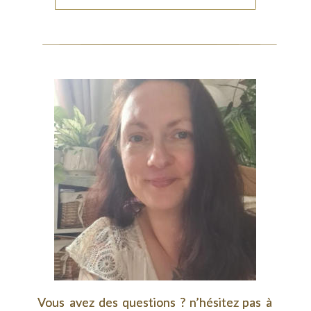
Vous
Vous
avez
avez
des
des
questions
questions
?
?
n’hésitez
n’hésitez
pas
pas
à 
à 