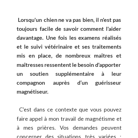
Lorsqu'un
chien
ne
va
pas
bien,
il
n'est
pas 
toujours
facile
de
savoir
comment
l'aider 
davantage.
Une
fois
les
examens
réalisés 
et
le
suivi
vétérinaire
et
ses
traitements 
mis
en
place,
de
nombreux
maîtres
et 
maîtresses
ressentent
le
besoin
d'apporter 
un
soutien
supplémentaire
à
leur 
compagnon
auprès
d’un
guérisseur 
magnétiseur.
C'est
dans
ce
contexte
que
vous
pouvez 
faire
appel
à
mon
travail
de
magnétisme
et 
à
mes
prières.
Vos
demandes
peuvent 
concerner
des
situations
très
variées
: 