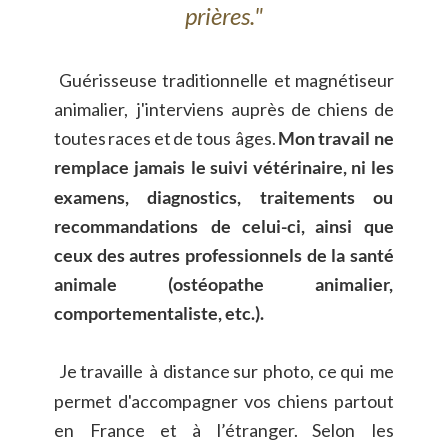
prières."
Guérisseuse
traditionnelle
et
magnétiseur 
animalier,
j'interviens
auprès
de
chiens
de 
toutes
races
et
de
tous
âges.
Mon
travail
ne 
remplace
jamais
le
suivi
vétérinaire,
ni
les 
examens,
diagnostics,
traitements
ou 
recommandations
de
celui-ci,
ainsi
que 
ceux
des
autres
professionnels
de
la
santé 
animale
(ostéopathe
animalier, 
comportementaliste, etc.).
Je
travaille
à
distance
sur
photo,
ce
qui
me 
permet
d'accompagner
vos
chiens
partout 
en
France
et
à
l’étranger.
Selon
les 