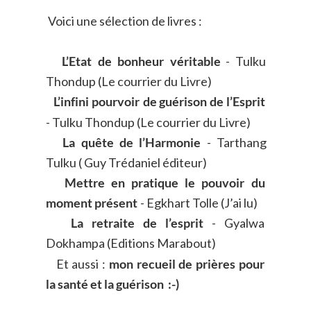
 Voici une sélection de livres :
L’Etat
de
bonheur
véritable
-
Tulku 
Thondup (Le courrier du Livre)
L’infini
pourvoir
de
guérison
de
l’Esprit 
- Tulku Thondup (Le courrier du Livre)
La
quête
de
l’Harmonie
-
Tarthang 
Tulku ( Guy Trédaniel éditeur)
Mettre
en
pratique
le
pouvoir
du 
moment présent 
- Egkhart Tolle (J’ai lu)
La
retraite
de
l’esprit
-
Gyalwa 
Dokhampa (Editions Marabout)
Et
aussi
:
mon
recueil
de
prières
pour 
la santé et la guérison
 :-)