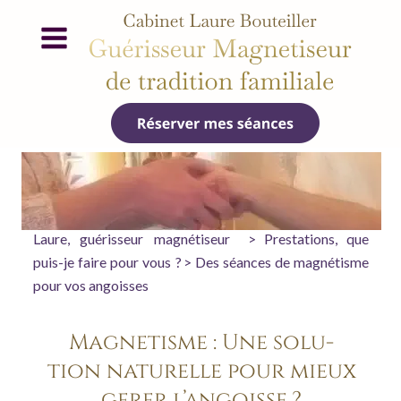
Laure,
guérisseur
magnétiseur
>
Prestations,
que 
puis-je
faire
pour
vous
?
>
Des
séances
de
magnétisme 
pour vos angoisses
Magnétisme : Une solu-
tion naturelle pour mieux 
gérer l’angoisse ?